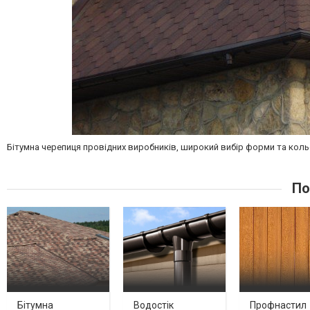
Бітумна черепиця провідних виробників, широкий вибір форми та кольо
По
Бітумна
Водостік
Профнастил