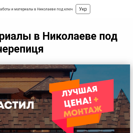
Укр
работы и материалы в Николаеве под ключ
риалы в Николаеве под
 черепиця