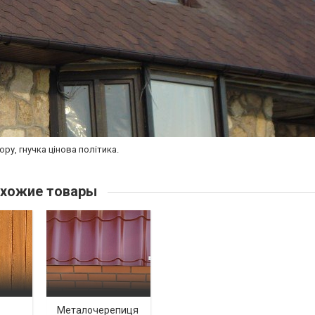
ру, гнучка цінова політика.
хожие товары
Металочерепиця