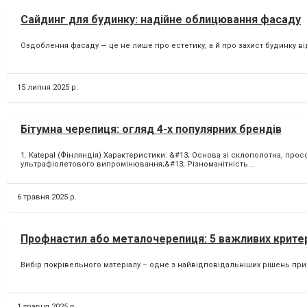
Сайдинг для будинку: надійне облицювання фасаду
Оздоблення фасаду — це не лише про естетику, а й про захист будинку від 
15 липня 2025 р.
Бітумна черепиця: огляд 4-х популярних брендів
1. Katepal (Фінляндія) Характеристики: &#13; Основа зі склополотна, пр
ультрафіолетового випромінювання;&#13; Різноманітність...
6 травня 2025 р.
Профнастил або металочерепиця: 5 важливих критер
Вибір покрівельного матеріалу – одне з найвідповідальніших рішень при
1 травня 2025 р.