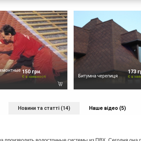
ремонтные
150 грн.
173 г
Битумна черепиця
Є в наявності
Є в ная
Новини та статті (14)
Наше відео (5)
тала производить водосточные системы из ПВХ. Сегодня она