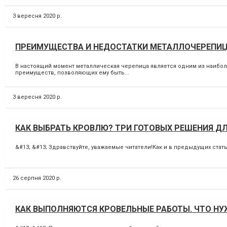
3 вересня 2020 р.
ПРЕИМУЩЕСТВА И НЕДОСТАТКИ МЕТАЛЛОЧЕРЕПИ
В настоящий момент металлическая черепица является одним из наибол
преимуществ, позволяющих ему быть...
3 вересня 2020 р.
КАК ВЫБРАТЬ КРОВЛЮ? ТРИ ГОТОВЫХ РЕШЕНИЯ Д
&#13; &#13; Здравствуйте, уважаемые читатели!Как и в предыдущих стат
26 серпня 2020 р.
КАК ВЫПОЛНЯЮТСЯ КРОВЕЛЬНЫЕ РАБОТЫ. ЧТО НУ