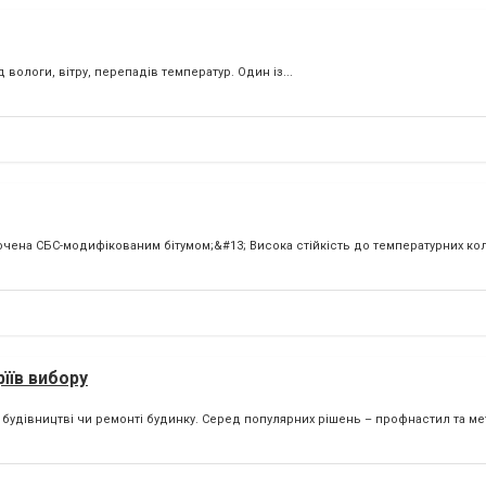
вологи, вітру, перепадів температур. Один із...
осочена СБС-модифікованим бітумом;&#13; Висока стійкість до температурних ко
їїв вибору
 будівництві чи ремонті будинку. Серед популярних рішень – профнастил та ме