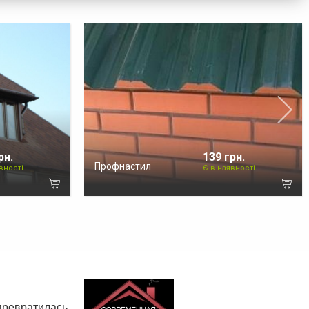
рн.
139 грн.
Профнастил
вності
Є в наявності
 превратилась