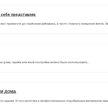
з себе представляє
х і призвести до серйозних руйнувань, а часто і повного знищення житла. Зах
ыши дома, гаража или иной постройки можно было использовать...
ШИ ДОМА
его здания. От его качества и профессионально подобранных материалов зав