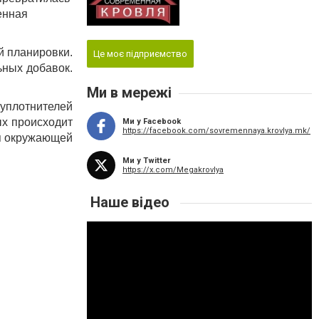
енная
й планировки.
Це моє підприємство
ьных добавок.
Ми в мережі
уплотнителей
ых происходит
Ми у Facebook
https://facebook.com/sovremennaya.krovlya.mk/
ля окружающей
Ми у Twitter
https://x.com/Megakrovlya
Наше відео