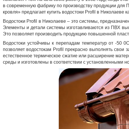
в современную фабрику по производству продукции для 
кровля» предлагает купить водостоки Profil в Николаеве
Водостоки Profil в Николаеве – это системы, предназнач
Элементы и детали системы изготавливаются из ПВХ выс
Это позволяет производить продукцию повышенной пласт
Водостоки устойчивы к перепадам температур от -50 
позволяет водостокам Profil прекрасно выполнять свои 
естественное термическое сжатие или расширение матер
среды и изготовлены в соответствии с установленными н