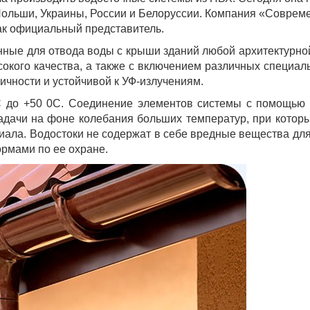
Польши, Украины, России и Белоруссии. Компания «Соврем
 как официальный представитель.
енные для отвода воды с крыши зданий любой архитектурно
окого качества, а также с включением различных специал
ичности и устойчивой к УФ-излучениям.
0С до +50 0С. Соединение элементов системы с помощью 
задачи на фоне колебания больших температур, при котор
иала. Водостоки не содержат в себе вредные вещества д
ормами по ее охране.