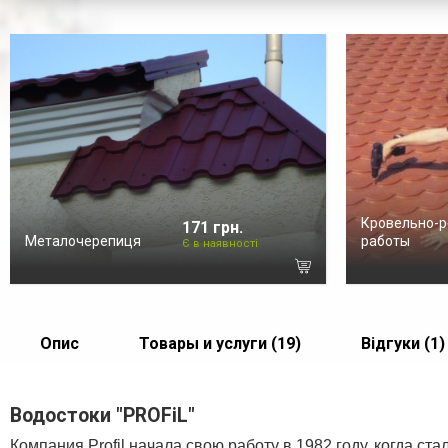
Кровельно-
171 грн.
Металочерепиця
работы
Є в наявності
Опис
Товары и услуги (19)
Відгуки (1)
Водостоки "PROFiL"
Компания Profil начала свою работу в 1982 году, когда с