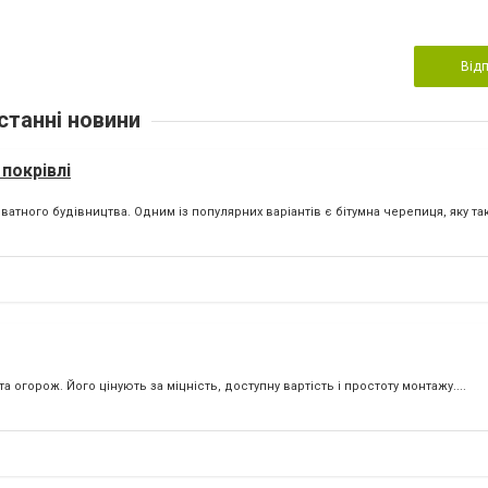
Від
станні новини
покрівлі
атного будівництва. Одним із популярних варіантів є бітумна черепиця, яку та
 огорож. Його цінують за міцність, доступну вартість і простоту монтажу....