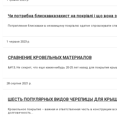
Чи потрибна блискавказахист на покрівлі і що вона 
Потрапляння блискавки в незахищену покрівлю здатне спровокувати спала
1 червня 2023 р.
СРАВНЕНИЕ КРОВЕЛЬНЫХ МАТЕРИАЛОВ
&#13; Не секрет, что еще каких-нибудь 20-25 лет назад для покрытия кр
28 серпня 2021 р.
ШЕСТЬ ПОПУЛЯРНЫХ ВИДОВ ЧЕРЕПИЦЫ ДЛЯ КРЫ
Кровельное покрытие – важная и ответственная часть в конструкции вс
долговечность...