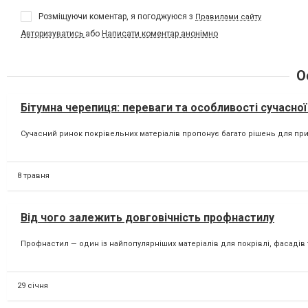
Розміщуючи коментар, я погоджуюся з
Правилами сайту
Авторизуватись
або
Написати коментар анонімно
О
Бітумна черепиця: переваги та особливості сучасної 
Сучасний ринок покрівельних матеріалів пропонує багато рішень для прив
8 травня
Від чого залежить довговічність профнастилу
Профнастил — один із найпопулярніших матеріалів для покрівлі, фасадів та
29 січня