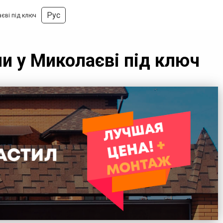
Рус
аєві під ключ
ли у Миколаєві під ключ