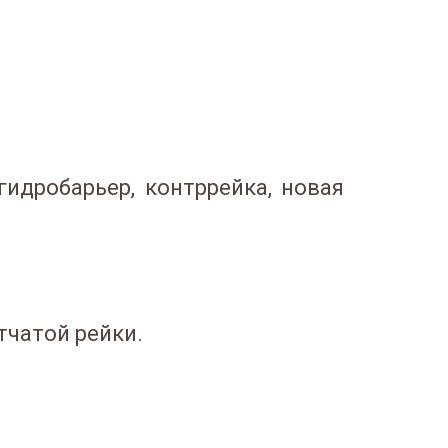
идробарьер, контррейка, новая
чатой рейки.