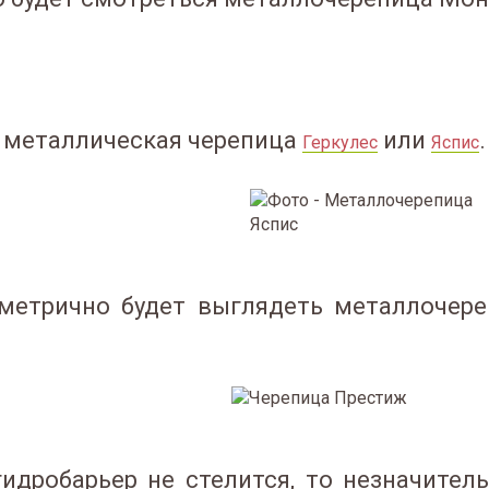
 металлическая черепица
или
.
Геркулес
Яспис
метрично будет выглядеть металлочер
идробарьер не стелится, то незначител