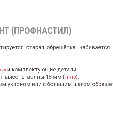
НТ (ПРОФНАСТИЛ)
ируется старая обрешётка, набивается г
и комплектующие детали.
тил
т высоты волны 18 мм (
).
ГП-18
ым уклоном или с большим шагом обрешёт