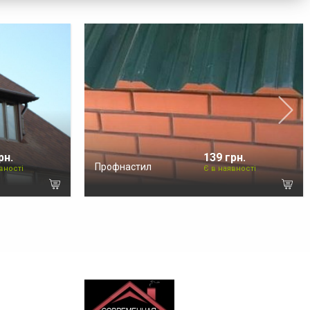
рн.
139 грн.
Профнастил
вності
Є в наявності