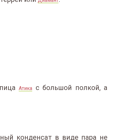
Диамант
епица
с большой полкой, а
Атика
ьный конденсат в виде пара не