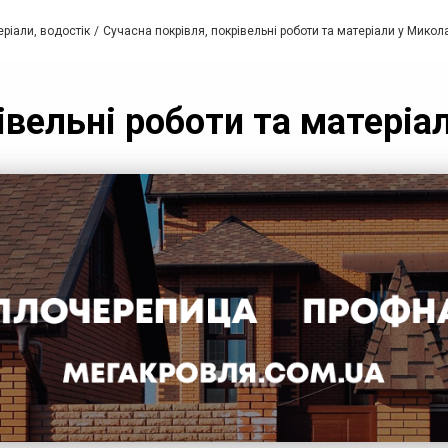
еріали, водостік
Сучасна покрівля, покрівельні роботи та матеріали у Микол
івельні роботи та матеріа