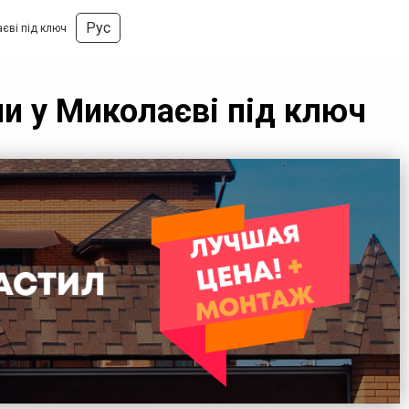
Рус
аєві під ключ
ли у Миколаєві під ключ