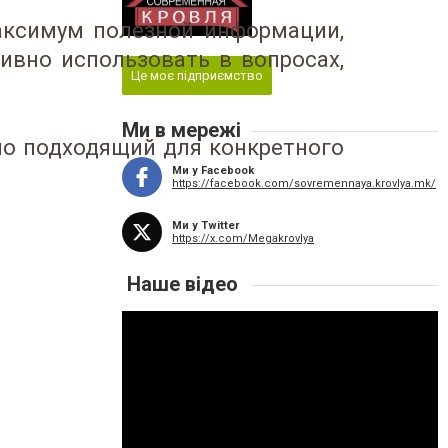
аксимум полезной информации,
тивно использовать в вопросах,
Це моє підприємство
Ми в мережі
ьно подходящий для конкретного
Ми у Facebook
https://facebook.com/sovremennaya.krovlya.mk/
Ми у Twitter
https://x.com/Megakrovlya
Наше відео