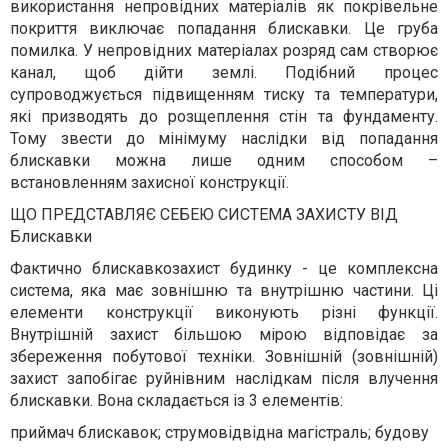
використання непровідних матеріалів як покрівельне
покриття виключає попадання блискавки. Це груба
помилка. У непровідних матеріалах розряд сам створює
канал, щоб дійти землі. Подібний процес
супроводжується підвищенням тиску та температури,
які призводять до розщеплення стін та фундаменту.
Тому звести до мінімуму наслідки від попадання
блискавки можна лише одним способом –
встановленням захисної конструкції.
ЩО ПРЕДСТАВЛЯЄ СЕБЕЮ СИСТЕМА ЗАХИСТУ ВІД
Блискавки
Фактично блискавкозахист будинку - це комплексна
система, яка має зовнішню та внутрішню частини. Ці
елементи конструкції виконують різні функції.
Внутрішній захист більшою мірою відповідає за
збереження побутової техніки. Зовнішній (зовнішній)
захист запобігає руйнівним наслідкам після влучення
блискавки. Вона складається із 3 елементів:
приймач блискавок; струмовідвідна магістраль; будову