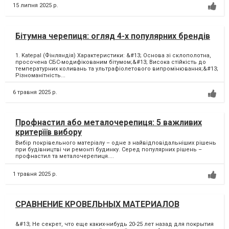
15 липня 2025 р.
Бітумна черепиця: огляд 4-х популярних брендів
1. Katepal (Фінляндія) Характеристики: &#13; Основа зі склополотна,
просочена СБС-модифікованим бітумом;&#13; Висока стійкість до
температурних коливань та ультрафіолетового випромінювання;&#13;
Різноманітність...
6 травня 2025 р.
Профнастил або металочерепиця: 5 важливих
критерїїв вибору
Вибір покрівельного матеріалу – одне з найвідповідальніших рішень
при будівництві чи ремонті будинку. Серед популярних рішень –
профнастил та металочерепиця....
1 травня 2025 р.
СРАВНЕНИЕ КРОВЕЛЬНЫХ МАТЕРИАЛОВ
&#13; Не секрет, что еще каких-нибудь 20-25 лет назад для покрытия