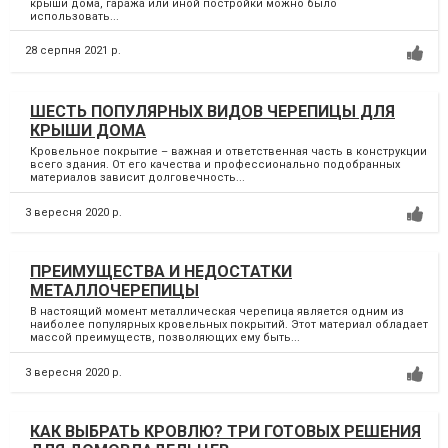
крыши дома, гаража или иной постройки можно было
использовать...
28 серпня 2021 р.
ШЕСТЬ ПОПУЛЯРНЫХ ВИДОВ ЧЕРЕПИЦЫ ДЛЯ
КРЫШИ ДОМА
Кровельное покрытие – важная и ответственная часть в конструкции
всего здания. От его качества и профессионально подобранных
материалов зависит долговечность...
3 вересня 2020 р.
ПРЕИМУЩЕСТВА И НЕДОСТАТКИ
МЕТАЛЛОЧЕРЕПИЦЫ
В настоящий момент металлическая черепица является одним из
наиболее популярных кровельных покрытий. Этот материал обладает
массой преимуществ, позволяющих ему быть...
3 вересня 2020 р.
КАК ВЫБРАТЬ КРОВЛЮ? ТРИ ГОТОВЫХ РЕШЕНИЯ