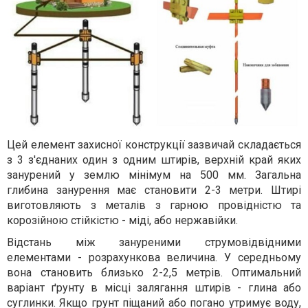
Цей елемент захисної конструкції зазвичай складається
з 3 з'єднаних один з одним штирів, верхній край яких
занурений у землю мінімум на 500 мм. Загальна
глибина занурення має становити 2-3 метри. Штирі
виготовляють з металів з гарною провідністю та
корозійною стійкістю - міді, або нержавійки.
Відстань між зануреними струмовідвідними
елементами - розрахункова величина. У середньому
вона становить близько 2-2,5 метрів. Оптимальний
варіант ґрунту в місці залягання штирів - глина або
суглинки. Якщо грунт піщаний або погано утримує воду,