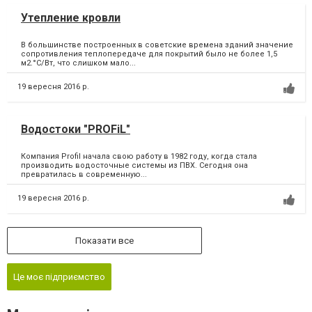
Утепление кровли
В большинстве построенных в советские времена зданий значение
сопротивления теплопередаче для покрытий было не более 1,5
м2.°С/Вт, что слишком мало...
19 вересня 2016 р.
Водостоки "PROFiL"
Компания Profil начала свою работу в 1982 году, когда стала
производить водосточные системы из ПВХ. Сегодня она
превратилась в современную...
19 вересня 2016 р.
Показати все
Це моє підприємство