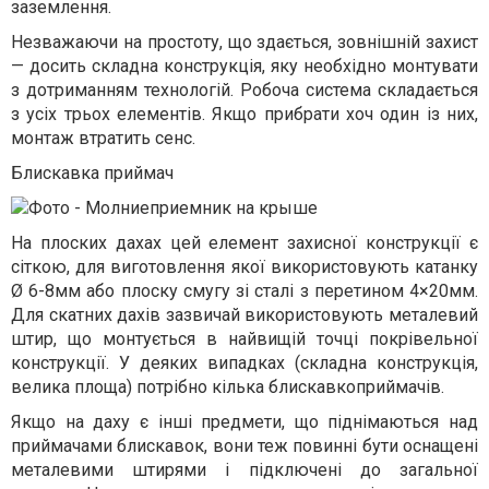
заземлення.
Незважаючи на простоту, що здається, зовнішній захист
— досить складна конструкція, яку необхідно монтувати
з дотриманням технологій. Робоча система складається
з усіх трьох елементів. Якщо прибрати хоч один із них,
монтаж втратить сенс.
Блискавка приймач
На плоских дахах цей елемент захисної конструкції є
сіткою, для виготовлення якої використовують катанку
Ø 6-8мм або плоску смугу зі сталі з перетином 4×20мм.
Для скатних дахів зазвичай використовують металевий
штир, що монтується в найвищій точці покрівельної
конструкції. У деяких випадках (складна конструкція,
велика площа) потрібно кілька блискавкоприймачів.
Якщо на даху є інші предмети, що піднімаються над
приймачами блискавок, вони теж повинні бути оснащені
металевими штирями і підключені до загальної