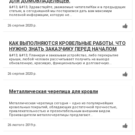
ДЛЯ ДОМОВЛАДЕЛЬЦЕВ.
&#13; &#13; Здравствуйте, уважаемые читатели!Как и в предыдущих
статьях, в сегодняшней мы постараемся дать вам максимум
полезной информации, которую не...
26 серпня 2020 р.
КАК ВЫПОЛНЯЮТСЯ КРОВЕЛЬНЫЕ РАБОТЫ. ЧТО
НУЖНО ЗНАТЬ ЗАКАЗЧИКУ ПЕРЕД НАЧАЛОМ
&#13; &#13; Планируя и заказывая устройство, либо перекрытие
крыши, любой человек рассчитывает получить на выходе
обновленную, красивую, функциональную и долговечную...
26 серпня 2020 р.
Металлическая черепица для кровли
Металлическая черепица сегодня – одно из популярнейших
кровельных покрытий, обладающих достаточной прочностью,
привлекательностью и презентабельным внешним видом.
Производители металлочерепицы предлагают...
26 лютого 2019 р.